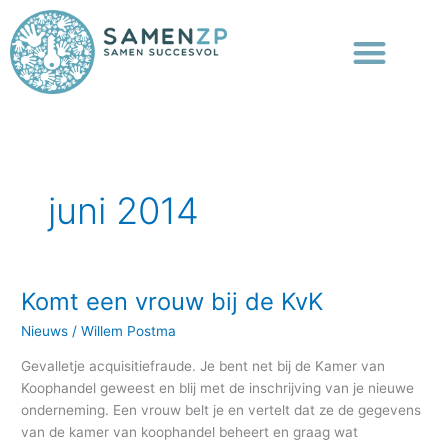
Ga
naar
de
inhoud
juni 2014
Komt een vrouw bij de KvK
Komt
een
Nieuws
/
Willem Postma
vrouw
bij
Gevalletje acquisitiefraude. Je bent net bij de Kamer van
de
Koophandel geweest en blij met de inschrijving van je nieuwe
KvK
onderneming. Een vrouw belt je en vertelt dat ze de gegevens
van de kamer van koophandel beheert en graag wat