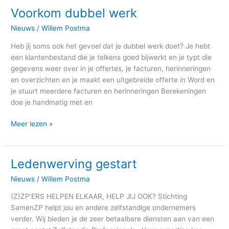
Voorkom dubbel werk
Voorkom
dubbel
Nieuws
/
Willem Postma
werk
Heb jij soms ook het gevoel dat je dubbel werk doet? Je hebt
een klantenbestand die je telkens goed bijwerkt en je typt die
gegevens weer over in je offertes, je facturen, herinneringen
en overzichten en je maakt een uitgebreide offerte in Word en
je stuurt meerdere facturen en herinneringen Berekeningen
doe je handmatig met en
Meer lezen »
Ledenwerving gestart
Ledenwerving
gestart
Nieuws
/
Willem Postma
(Z)ZP’ERS HELPEN ELKAAR, HELP JIJ OOK? Stichting
SamenZP helpt jou en andere zelfstandige ondernemers
verder. Wij bieden je de zeer betaalbare diensten aan van een