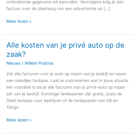
ontbrekende gegevens wil aanvullen. Vervolgens krijg je een
factuur voor de plaatsing van een advertentie op […]
Meer lezen »
Alle kosten van je privé auto op de
Alle
kosten
zaak?
van
Nieuws
/
Willem Postma
je
privé
Zet alle facturen voor je auto op naam van je bedrijf en neem
auto
een zakelijke tankpas. Laat je voorrekenen wat in jouw situatie
op
het voordeel is als je alle facturen van je privé-auto op naam
de
zet van je bedrijf. Sommige tankkaarten zijn gratis, zoals de
zaak?
Shell tankpas voor bedrijven of de tankpassen van Q8 en
Tango
Meer lezen »