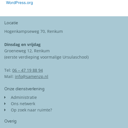
WordPress.org
Locatie
Hogenkampseweg 70, Renkum
Dinsdag en vrijdag
Groeneweg 12, Renkum
(eerste verdieping voormalige Ursulaschool)
Tel:
06 – 47 19 88 94
Mail:
info@samenzp.nl
Onze dienstverlening
Administratie
Ons netwerk
Op zoek naar ruimte?
Overig