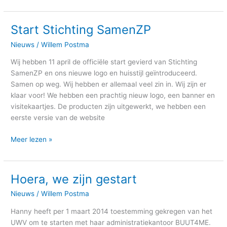
Start Stichting SamenZP
Start
Stichting
Nieuws
/
Willem Postma
SamenZP
Wij hebben 11 april de officiële start gevierd van Stichting
SamenZP en ons nieuwe logo en huisstijl geïntroduceerd.
Samen op weg. Wij hebben er allemaal veel zin in. Wij zijn er
klaar voor! We hebben een prachtig nieuw logo, een banner en
visitekaartjes. De producten zijn uitgewerkt, we hebben een
eerste versie van de website
Meer lezen »
Hoera, we zijn gestart
Hoera,
we
Nieuws
/
Willem Postma
zijn
gestart
Hanny heeft per 1 maart 2014 toestemming gekregen van het
UWV om te starten met haar administratiekantoor BUUT4ME.