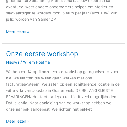
groot aantal Zelfstandig Professionals. Jóuw expertise kan
eventueel weer andere ondernemers helpen om sterker en
slagvaardiger te worden!Voor 15 euro per jaar (excl. Btw) kun
je lid worden van SamenZP
Meer lezen »
Onze eerste workshop
Onze
eerste
Nieuws
/
Willem Postma
workshop
We hebben 14 april onze eerste workshop georganiseerd voor
nieuwe klanten die willen gaan werken met ons
facturatiesysteem. We zaten op een schitterende locatie in de
witte villa van Jobstap in Oosterbeek. DE BELANGRIJKSTE
ERVARINGEN: Het facturatiepakket biedt veel mogelijkheden.
Dat is lastig. Naar aanleiding van de workshop hebben we
onze aanpak aangepast. We richten het pakket
Meer lezen »