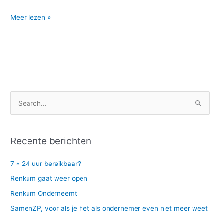
Meer lezen »
Z
o
e
Recente berichten
k
n
7 * 24 uur bereikbaar?
a
Renkum gaat weer open
a
Renkum Onderneemt
r
SamenZP, voor als je het als ondernemer even niet meer weet
: