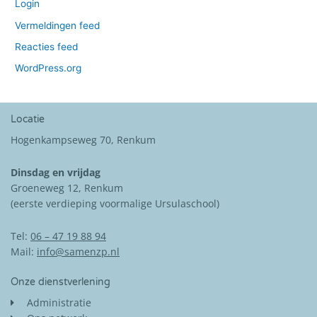
Login
Vermeldingen feed
Reacties feed
WordPress.org
Locatie
Hogenkampseweg 70, Renkum
Dinsdag en vrijdag
Groeneweg 12, Renkum
(eerste verdieping voormalige Ursulaschool)
Tel:
06 – 47 19 88 94
Mail:
info@samenzp.nl
Onze dienstverlening
Administratie