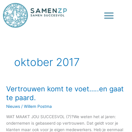
Ga
naar
de
inhoud
oktober 2017
Vertrouwen komt te voet…..en gaat
Vertrouwen
komt
te paard.
te
Nieuws
/
Willem Postma
voet…..en
gaat
WAT MAAKT JOU SUCCESVOL (7)?We weten het al jaren:
te
ondernemen is gebaseerd op vertrouwen. Dat geldt voor je
paard.
klanten maar ook voor je eigen medewerkers. Heb je eenmaal