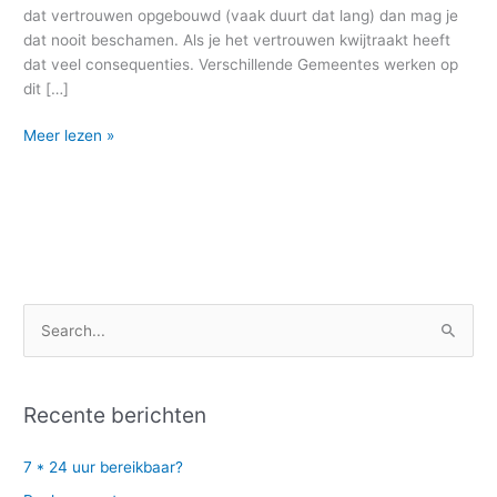
dat vertrouwen opgebouwd (vaak duurt dat lang) dan mag je
dat nooit beschamen. Als je het vertrouwen kwijtraakt heeft
dat veel consequenties. Verschillende Gemeentes werken op
dit […]
Meer lezen »
Z
o
e
Recente berichten
k
n
7 * 24 uur bereikbaar?
a