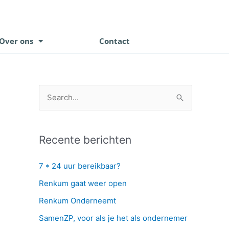
Over ons
Contact
Z
o
e
Recente berichten
k
n
7 * 24 uur bereikbaar?
a
Renkum gaat weer open
a
Renkum Onderneemt
r
SamenZP, voor als je het als ondernemer
: