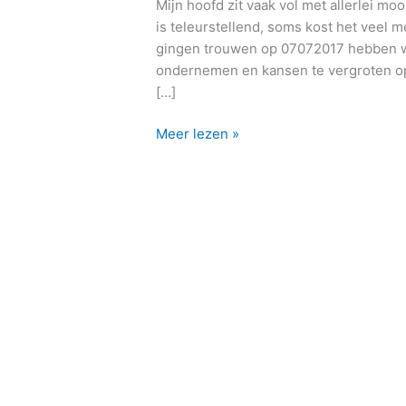
Mijn hoofd zit vaak vol met allerlei m
(2)
is teleurstellend, soms kost het veel m
gingen trouwen op 07072017 hebben we
ondernemen en kansen te vergroten 
[…]
Meer lezen »