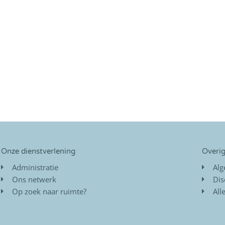
Onze dienstverlening
Overi
Administratie
Al
Ons netwerk
Dis
Op zoek naar ruimte?
All