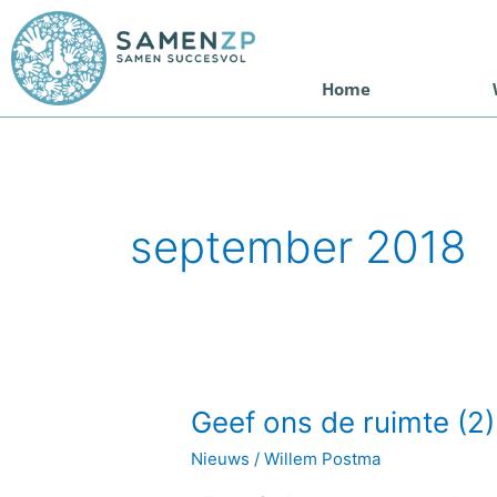
Ga
naar
de
Home
inhoud
september 2018
Geef
Geef ons de ruimte (2)
ons
Nieuws
/
Willem Postma
de
ruimte