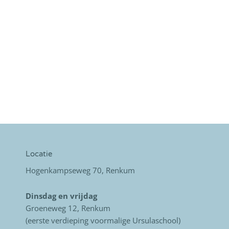
Locatie
Hogenkampseweg 70, Renkum
Dinsdag en vrijdag
Groeneweg 12, Renkum
(eerste verdieping voormalige Ursulaschool)